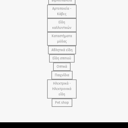
Βιβλιοπωλεία
Αρτοποιεία -
Κάβες
Είδη
καλλυντικών
Καταστήματα
μόδας
Αθλητικά είδη
Είδη σπιτιού
Οπτικά
Παιχνίδια
Ηλεκτρικά -
Ηλεκτρονικά
είδη
Pet shop