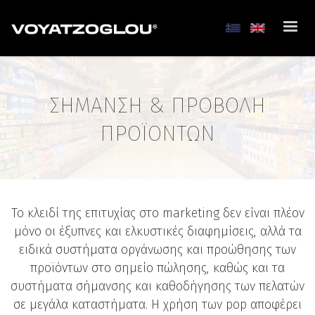
ΣΗΜΑΝΣΗ & ΠΡΟΒΟΛΗ
ΠΡΟΪΟΝΤΩΝ
Το κλειδί της επιτυχίας στo marketing δεν είναι πλέον
μόνο οι έξυπνες και ελκυστικές διαφημίσεις, αλλά τα
ειδικά συστήματα οργάνωσης και προώθησης των
προϊόντων στο σημείο πώλησης, καθώς και τα
συστήματα σήμανσης και καθοδήγησης των πελατών
σε μεγάλα καταστήματα. Η χρήση των pop αποφέρει