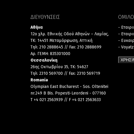
ΔΙΕΥΘΥΝΣΕΙΣ
ΟΜΙΛΟ
Αθήνα
- Εταιρ
12ο χλμ. Εθνικής Οδού Αθηνών – Λαμίας,
- Εταιρ
TK: 14451 Μεταμόρφωση, Αττική
- Ευκαι
Τηλ: 210 2888645 // Fax: 210 2888699
- Voyat
Αρ. ΓΕΜΗ: 835301000
ΧΡΗΣΙ
Θεσσαλονίκη
26ης Οκτωβρίου 35, TK: 54627
Τηλ: 2310 569700 // Fax: 2310 569719
Romania
Olympian East Bucharest - Sos. Oltenitei
nr.249 B Bis. Popesti-Leordeni - 077160
T +4 021 2563939 // F +4 021 2563633