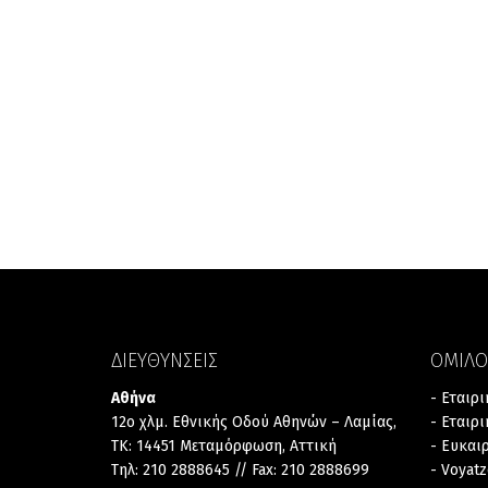
ΔΙΕΥΘΥΝΣΕΙΣ
ΟΜΙΛΟ
Αθήνα
- Εταιρ
12ο χλμ. Εθνικής Οδού Αθηνών – Λαμίας,
- Εταιρ
TK: 14451 Μεταμόρφωση, Αττική
- Ευκαι
Τηλ: 210 2888645 // Fax: 210 2888699
- Voyat