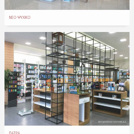
ΝΈΟ ΨΥΧΙΚΌ
ΠΆΤΡΑ